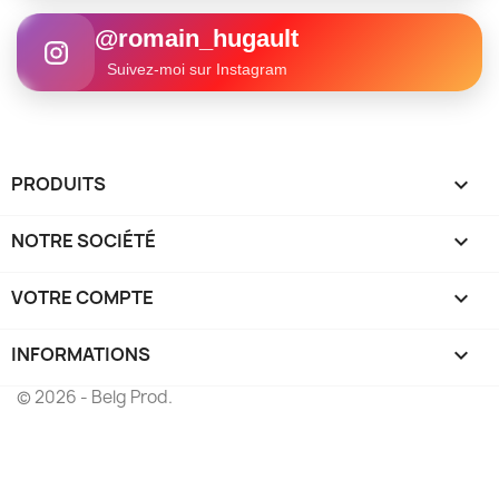
@romain_hugault
Suivez-moi sur Instagram
PRODUITS

NOTRE SOCIÉTÉ

VOTRE COMPTE

INFORMATIONS
keyboard_arrow_down
© 2026 - Belg Prod.