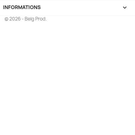
INFORMATIONS
keyboard_arrow_down
© 2026 - Belg Prod.