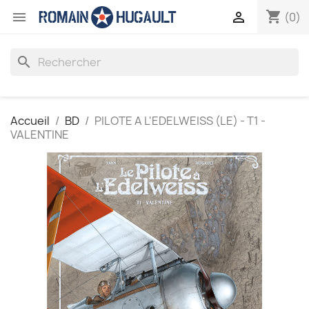
shopping_cart


(0)
search
Accueil
BD
PILOTE A L'EDELWEISS (LE) - T1 -
VALENTINE