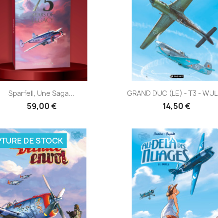
Aperçu rapide
Aperçu rapide


Sparfell, Une Saga...
GRAND DUC (LE) - T3 - WULF
59,00 €
14,50 €
TURE DE STOCK