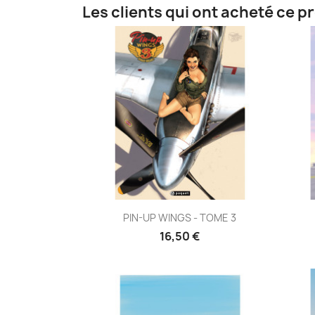
Les clients qui ont acheté ce p
Aperçu rapide

PIN-UP WINGS - TOME 3
16,50 €