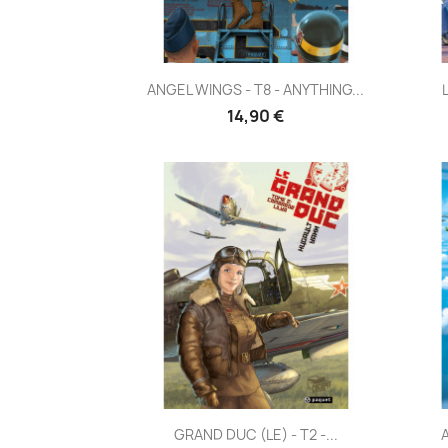
Aperçu rapide

ANGEL WINGS - T8 - ANYTHING...
14,90 €
Aperçu rapide

GRAND DUC (LE) - T2 -...