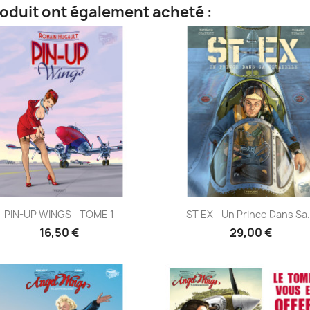
roduit ont également acheté :
Aperçu rapide
Aperçu rapide


PIN-UP WINGS - TOME 1
ST EX - Un Prince Dans Sa.
16,50 €
29,00 €