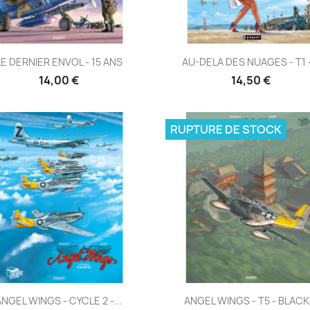
Aperçu rapide
Aperçu rapide


LE DERNIER ENVOL - 15 ANS
AU-DELA DES NUAGES - T1 -
14,00 €
14,50 €
RUPTURE DE STOCK
Aperçu rapide
Aperçu rapide


ANGEL WINGS - CYCLE 2 -...
ANGEL WINGS - T5 - BLACK.