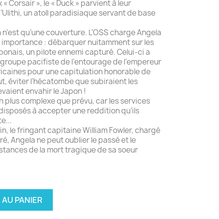
« Corsair », le « Duck » parvient à leur
’Ulithi, un atoll paradisiaque servant de base
 n’est qu’une couverture. L’OSS charge Angela
e importance : débarquer nuitamment sur les
aponais, un pilote ennemi capturé. Celui-ci a
groupe pacifiste de l’entourage de l’empereur
ricaines pour une capitulation honorable de
but, éviter l’hécatombe que subiraient les
evaient envahir le Japon !
n plus complexe que prévu, car les services
disposés à accepter une reddition qu’ils
e...
, le fringant capitaine William Fowler, chargé
ré, Angela ne peut oublier le passé et le
stances de la mort tragique de sa soeur
 AU PANIER