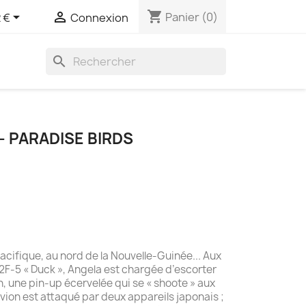
shopping_cart


Panier
(0)
 €
Connexion
search
- PARADISE BIRDS
8
cifique, au nord de la Nouvelle-Guinée... Aux
5 « Duck », Angela est chargée d’escorter
, une pin-up écervelée qui se « shoote » aux
vion est attaqué par deux appareils japonais ;