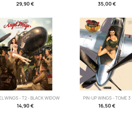
29,90 €
35,00 €
Aperçu rapide
Aperçu rapide


L WINGS - T2 - BLACK WIDOW
PIN-UP WINGS - TOME 3
14,90 €
16,50 €