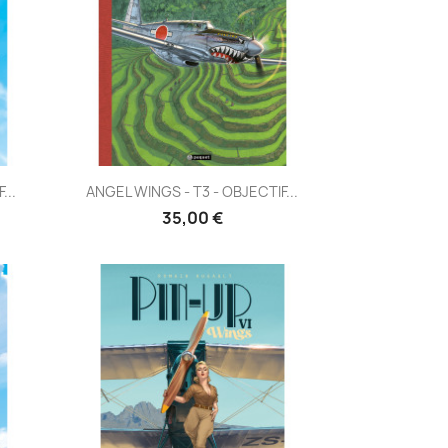
Aperçu rapide

...
ANGEL WINGS - T3 - OBJECTIF...
35,00 €