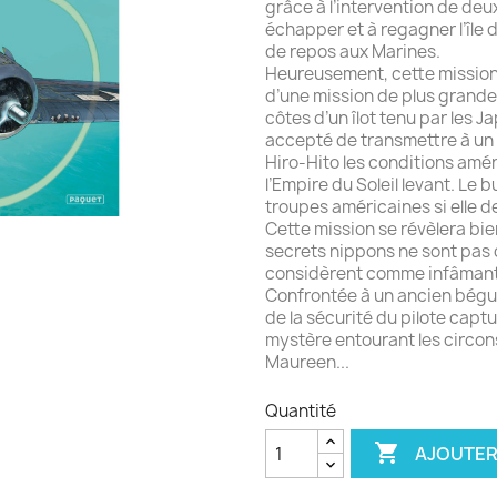
grâce à l’intervention de deux 
échapper et à regagner l’île d
de repos aux Marines.
Heureusement, cette mission
d’une mission de plus grand
côtes d’un îlot tenu par les J
accepté de transmettre à un 
Hiro-Hito les conditions amé
l’Empire du Soleil levant. Le 
troupes américaines si elle d
Cette mission se révèlera bie
secrets nippons ne sont pas 
considèrent comme infâmant
Confrontée à un ancien béguin
de la sécurité du pilote captu
mystère entourant les circon
Maureen...
Quantité

AJOUTER