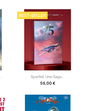
BEST-SELLER
Aperçu rapide

..
Sparfell, Une Saga...
59,00 €