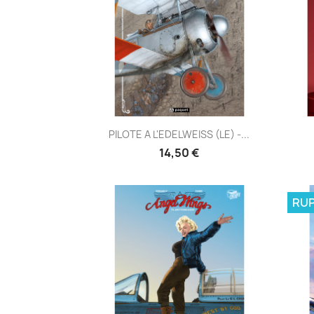
Aperçu rapide

PILOTE A L'EDELWEISS (LE) -...
14,50 €
RUP