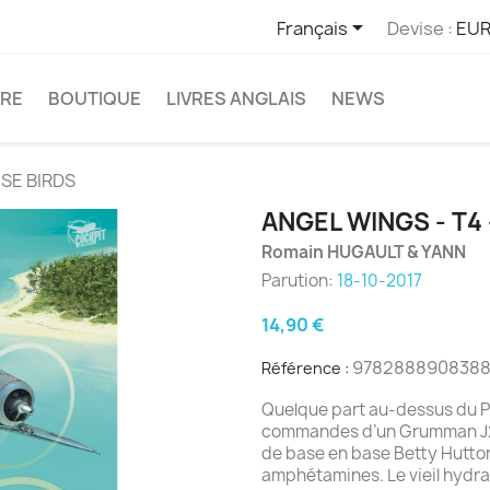

Français
Devise :
EUR
TRE
BOUTIQUE
LIVRES ANGLAIS
NEWS
ISE BIRDS
ANGEL WINGS - T4 
Romain HUGAULT & YANN
Parution:
18-10-2017
14,90 €
978288890838
Référence :
Quelque part au-dessus du Pa
commandes d’un Grumman J2F-
de base en base Betty Hutton
amphétamines. Le vieil hydra