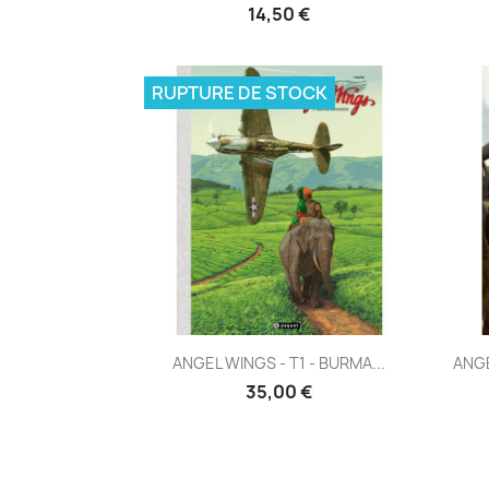
14,50 €
RUPTURE DE STOCK
Aperçu rapide

ANGEL WINGS - T1 - BURMA...
ANGE
35,00 €