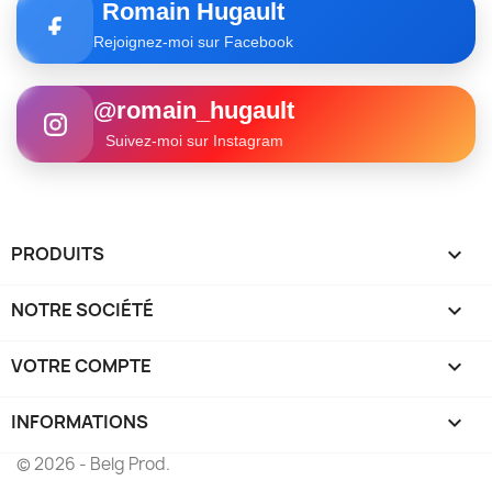
Romain Hugault
Rejoignez-moi sur Facebook
@romain_hugault
Suivez-moi sur Instagram
PRODUITS

NOTRE SOCIÉTÉ

VOTRE COMPTE

INFORMATIONS
keyboard_arrow_down
© 2026 - Belg Prod.