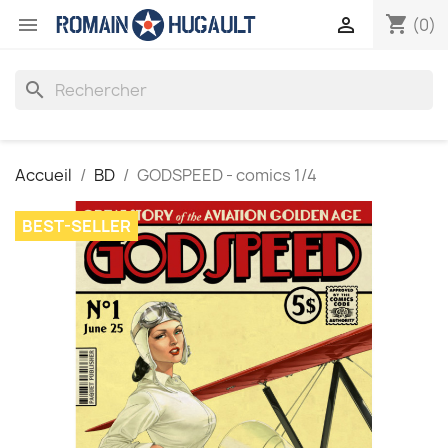
shopping_cart


(0)
search
Accueil
BD
GODSPEED - comics 1/4
BEST-SELLER