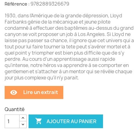
9782889326679
Référence :
1930, dans l’Amérique de la grande dépression, Lloyd
Fairbanks génie de la mécanique et jeune pilote
condamné à effectuer des baptêmes au-dessus du grand
canyon se voit proposer un job à Los Angeles. Si Lloyd ne
laisse pas passer sa chance, il ignore que cet univers qui a
tout pour lui faire tourner la tete peut s’avérer mortel et à
quel point y triompher est bien plus difficile que de s’y
perdre. Au cours d’un apprentissage aussi rapide
qu’intense, notre héros va apprendre à se comporter en
gentlemen et s’attacher à un mentor qui se révèle chaque
jour plus complexe qu’il n’y parait.
Lire un extrait
remove_red_eye
Quantité

AJOUTER AU PANIER