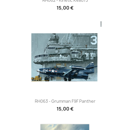
RH062 - Kinetic K48073
15,00 €
RH063 - Grumman F9F Panther
15,00 €