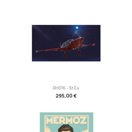
RH016 - St Ex
295,00 €