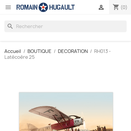
shopping_cart


(0)
search
Accueil
BOUTIQUE
DECORATION
RH013 -
Latécoère 25