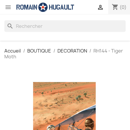
shopping_cart


(0)
search
Accueil
BOUTIQUE
DECORATION
RH144 - Tiger
Moth