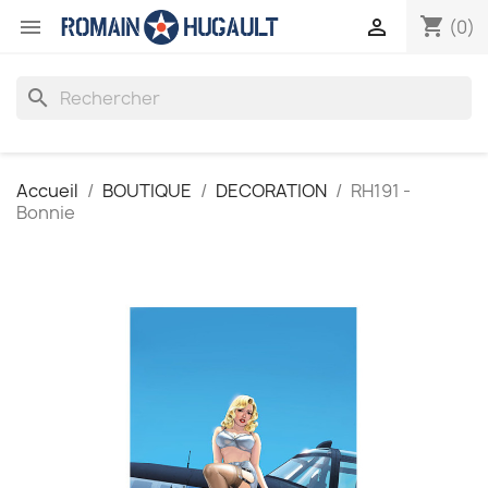
shopping_cart


(0)
search
Accueil
BOUTIQUE
DECORATION
RH191 -
Bonnie