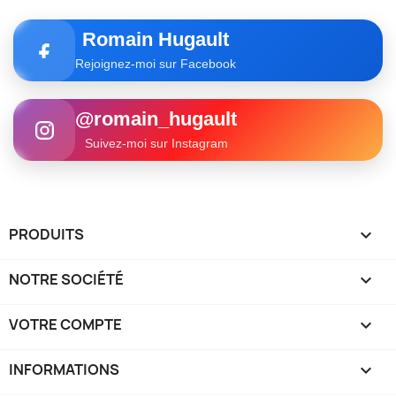
Romain Hugault
Rejoignez-moi sur Facebook
@romain_hugault
Suivez-moi sur Instagram
PRODUITS

NOTRE SOCIÉTÉ

VOTRE COMPTE

INFORMATIONS
keyboard_arrow_down