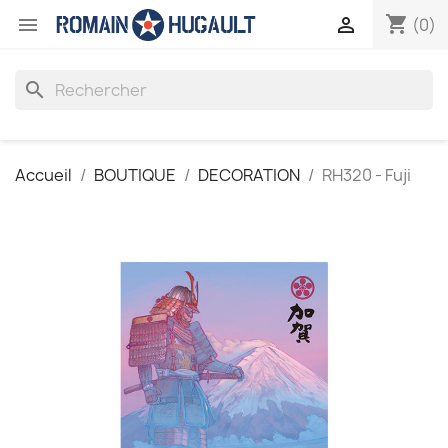
shopping_cart


(0)
search
Accueil
BOUTIQUE
DECORATION
RH320 - Fuji