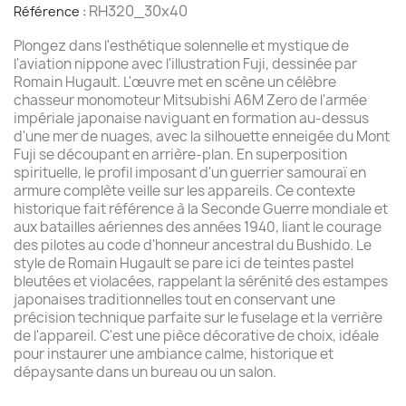
RH320_30x40
Référence :
Plongez dans l'esthétique solennelle et mystique de
l'aviation nippone avec l'illustration Fuji, dessinée par
Romain Hugault. L'œuvre met en scène un célèbre
chasseur monomoteur Mitsubishi A6M Zero de l'armée
impériale japonaise naviguant en formation au-dessus
d'une mer de nuages, avec la silhouette enneigée du Mont
Fuji se découpant en arrière-plan. En superposition
spirituelle, le profil imposant d'un guerrier samouraï en
armure complète veille sur les appareils. Ce contexte
historique fait référence à la Seconde Guerre mondiale et
aux batailles aériennes des années 1940, liant le courage
des pilotes au code d'honneur ancestral du Bushido. Le
style de Romain Hugault se pare ici de teintes pastel
bleutées et violacées, rappelant la sérénité des estampes
japonaises traditionnelles tout en conservant une
précision technique parfaite sur le fuselage et la verrière
de l'appareil. C'est une pièce décorative de choix, idéale
pour instaurer une ambiance calme, historique et
dépaysante dans un bureau ou un salon.