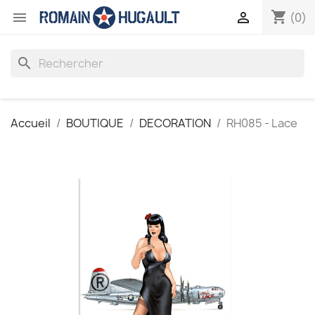
shopping_cart


(0)
search
Accueil
BOUTIQUE
DECORATION
RH085 - Lace