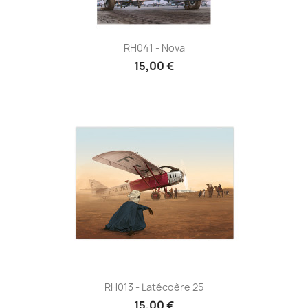
RH041 - Nova
15,00 €
RH013 - Latécoère 25
15,00 €