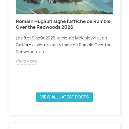
Romain Hugault signe l'affiche de Rumble
Osh
Over the Redwoods 2026
co
Les 8 et 9 août 2026, le ciel de McKinleyville, en
WHA
Californie, vibrera au rythme de Rumble Over the
cet
Redwoods, un...
ce 
Read more
Rea
n
VIEW ALL LATEST POSTS