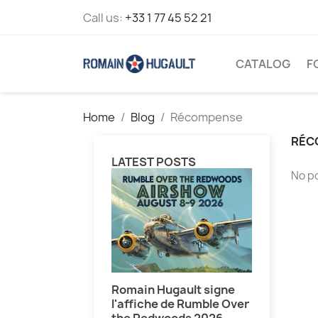
Call us:
+33 1 77 45 52 21
CATALOG
F
Home
Blog
Récompense
RÉC
LATEST POSTS
No p
Romain Hugault signe
Oshkosh 
l'affiche de Rumble Over
feu d'ar
the Redwoods 2026
complèt