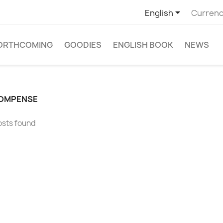

English
Currenc
ORTHCOMING
GOODIES
ENGLISH BOOK
NEWS
OMPENSE
osts found
2026 part II : un
Cap sur Oshkosh : quand
Shuttl
tifice
la passion des avions
Romain
ement fou !
rassemble les amoureux
l'honn