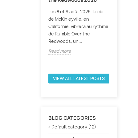
x pas, j'ai
Les 8 et 9 août 2026, le ciel
WHAOU ! S'
de McKinleyville, en
seul mom
Tomcat », un avion
Californie, vibrera au rythme
édition 2
que les cinéphiles
de Rumble Over the
AirVentu
entier ont
Redwoods, un...
serait sa
s en 1986 lors de
...
Read more
Read mo
e
VIEW ALL LATEST POSTS
BLOG CATEGORIES
Default category (12)