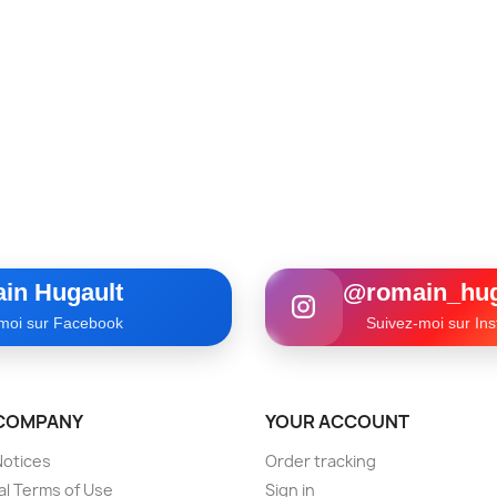
in Hugault
@romain_hug
moi sur Facebook
Suivez-moi sur In
COMPANY
YOUR ACCOUNT
Notices
Order tracking
l Terms of Use
Sign in