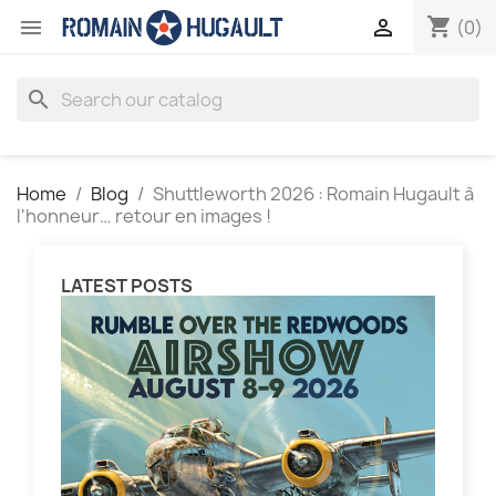
shopping_cart


(0)
search
Home
Blog
Shuttleworth 2026 : Romain Hugault à
l'honneur… retour en images !
LATEST POSTS