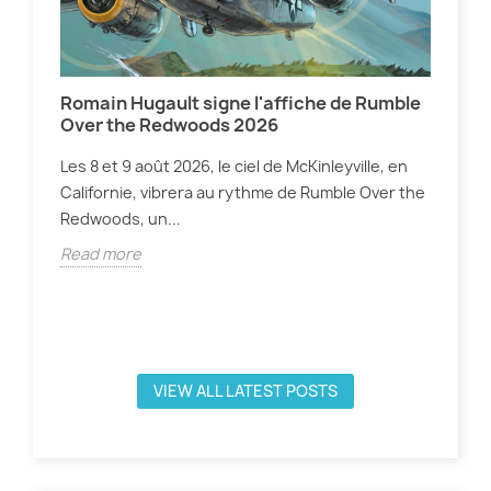
Romain Hugault signe l'affiche de Rumble
Osh
Over the Redwoods 2026
co
Les 8 et 9 août 2026, le ciel de McKinleyville, en
WHA
Californie, vibrera au rythme de Rumble Over the
cet
Redwoods, un...
ce 
Read more
Rea
n
VIEW ALL LATEST POSTS