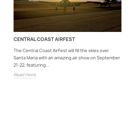
CENTRAL COAST AIRFEST
N
C
The Central Coast AirFest will fill the skies over
Santa Maria with an amazing air show on September
De
21-22, featuring...
no
,
Read more
dé
R