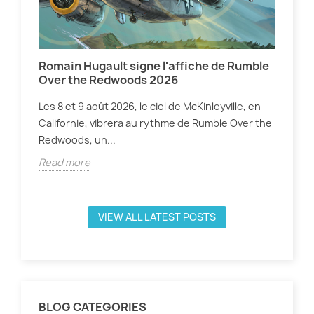
Romain Hugault signe l'affiche de Rumble
Osh
Over the Redwoods 2026
co
n
Les 8 et 9 août 2026, le ciel de McKinleyville, en
WHA
Californie, vibrera au rythme de Rumble Over the
cet
Redwoods, un...
ce 
Read more
Rea
VIEW ALL LATEST POSTS
BLOG CATEGORIES