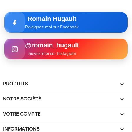
Romain Hugault
Rejoignez-moi sur Facebook
@romain_hugault
Suivez-moi sur Instagram
PRODUITS

NOTRE SOCIÉTÉ

VOTRE COMPTE

INFORMATIONS
keyboard_arrow_down