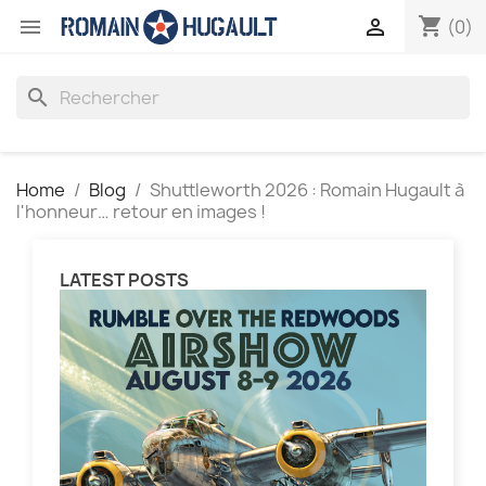
shopping_cart


(0)
search
Home
Blog
Shuttleworth 2026 : Romain Hugault à
l'honneur… retour en images !
LATEST POSTS