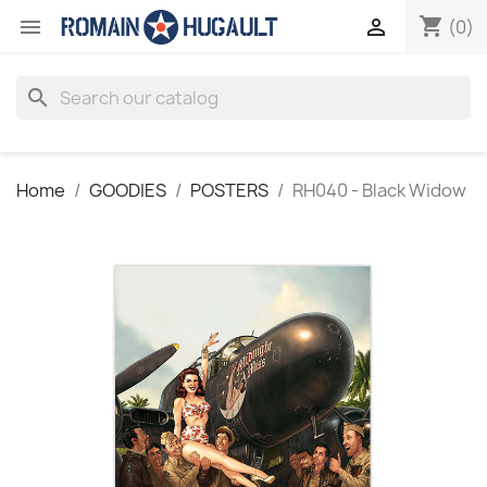
shopping_cart


(0)
search
Home
GOODIES
POSTERS
RH040 - Black Widow