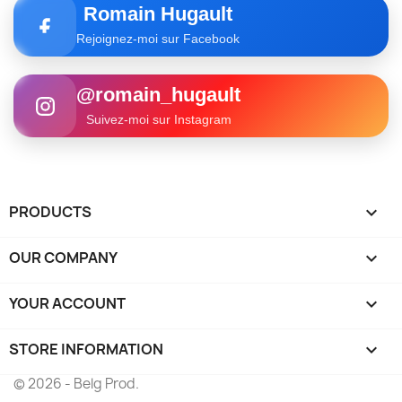
Romain Hugault
Rejoignez-moi sur Facebook
@romain_hugault
Suivez-moi sur Instagram
PRODUCTS

OUR COMPANY

YOUR ACCOUNT

STORE INFORMATION
keyboard_arrow_down
© 2026 - Belg Prod.