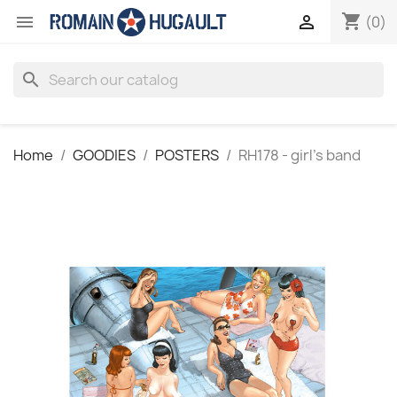
shopping_cart


(0)
search
Home
GOODIES
POSTERS
RH178 - girl's band