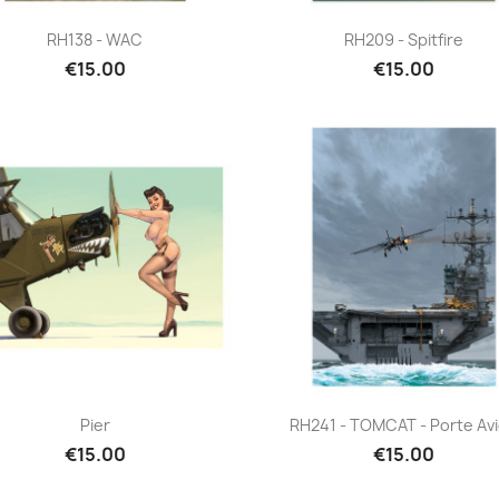
Quick view
Quick view


RH138 - WAC
RH209 - Spitfire
€15.00
€15.00
Quick view
Quick view


Pier
RH241 - TOMCAT - Porte Av
€15.00
€15.00