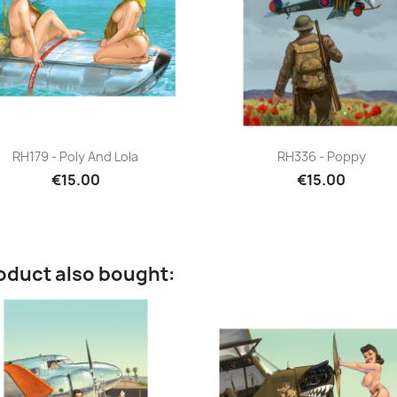
Quick view
Quick view


RH179 - Poly And Lola
RH336 - Poppy
€15.00
€15.00
oduct also bought: