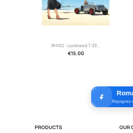
Quick view

RH102 - Lockheed T-33...
€15.00
Roma
Rejoignez-
PRODUCTS
OUR 