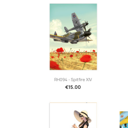
Quick view

RH094 - Spitfire XIV
€15.00