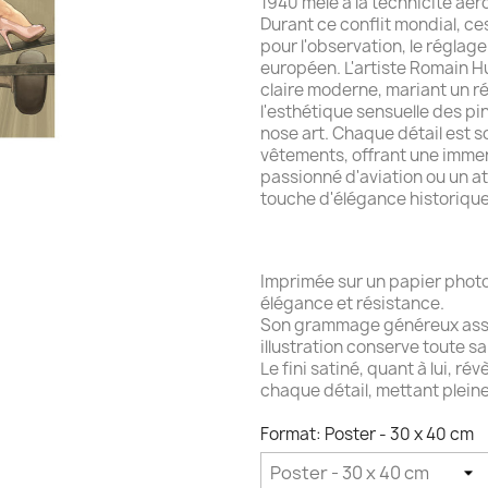
1940 mêlé à la technicité aé
Durant ce conflit mondial, ce
pour l'observation, le réglage d
européen. L'artiste Romain Hug
claire moderne, mariant un r
l'esthétique sensuelle des 
nose art. Chaque détail est s
vêtements, offrant une immers
passionné d'aviation ou un ate
touche d'élégance historique
Imprimée sur un papier photo
élégance et résistance.
Son grammage généreux assu
illustration conserve toute sa
Le fini satiné, quant à lui, r
chaque détail, mettant pleine
Format: Poster - 30 x 40 cm