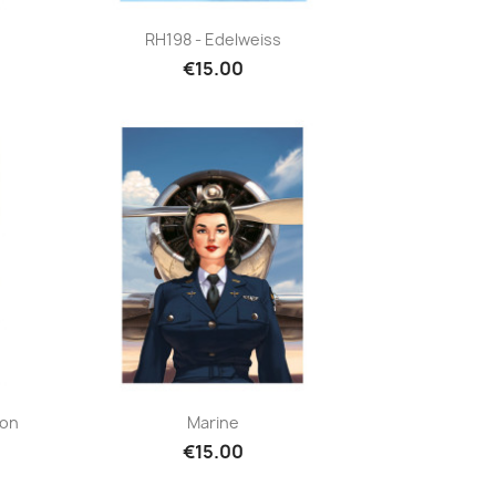
Quick view

RH198 - Edelweiss
€15.00
Quick view

ion
Marine
€15.00