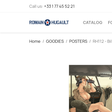
Call us:
+33 1 77 45 52 21
CATALOG
F
Home
GOODIES
POSTERS
RH112 - Bil