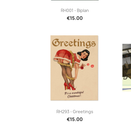
Quick view

RH001 - Biplan
€15.00
Quick view

RH293 - Greetings
€15.00