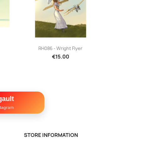
Quick view

RH086 - Wright Flyer
€15.00
ault
stagram
STORE INFORMATION