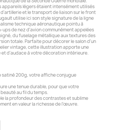
ronautique de la Seconde Guerre mondiale.
s appareils légers étaient intensément utilisés
'artillerie et le transport de liaison sur le front
ault utilise ici son style signature de la ligne
éalisme technique aéronautique pointu à
pin-ups de nez d'avion communément appelées
oigné, du fuselage métallique aux textures des
ion totale. Parfaite pour décorer le salon d'un
lier vintage, cette illustration apporte une
 et d'audace à votre décoration intérieure.
 satiné 200g, votre affiche conjugue
re une tenue durable, pour que votre
 beauté au fil du temps.
évèle la profondeur des contrastes et sublime
ment en valeur la richesse de l’œuvre.