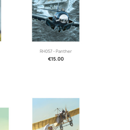
Quick view

RH057 - Panther
€15.00