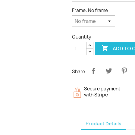
Frame: No frame
Quantity

ADD TO 
Share
Secure payment
with Stripe
Product Details