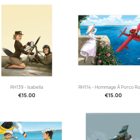
Quick view
Quick view


RH139 - Isabella
RH114 - Hommage À Porco R
€15.00
€15.00