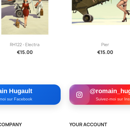
Quick view
Quick view


RH122 - Electra
Pier
€15.00
€15.00
in Hugault
@romain_hug
moi sur Facebook
Suivez-moi sur In
COMPANY
YOUR ACCOUNT