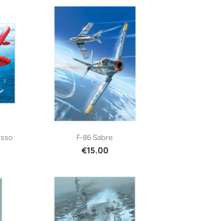
Quick view

osso
F-86 Sabre
€15.00