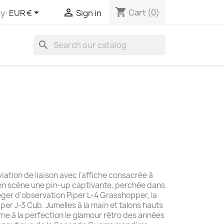
shopping_cart


Cart
(0)
y:
EUR €
Sign in
search
viation de liaison avec l'affiche consacrée à
t en scène une pin-up captivante, perchée dans
léger d'observation Piper L-4 Grasshopper, la
iper J-3 Cub. Jumelles à la main et talons hauts
ne à la perfection le glamour rétro des années