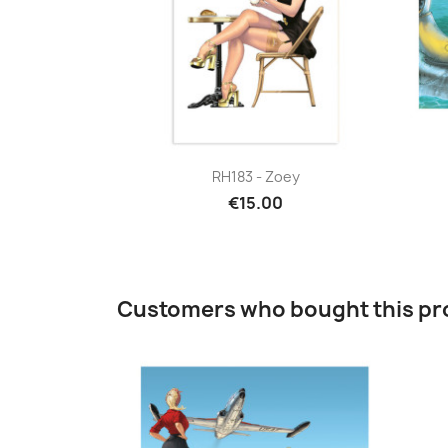
Quick view

RH183 - Zoey
€15.00
Customers who bought this pr