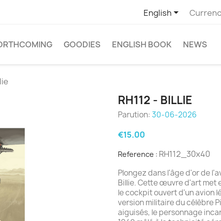

English
Currenc
ORTHCOMING
GOODIES
ENGLISH BOOK
NEWS
lie
RH112 - BILLIE
Parution:
30-06-2026
€15.00
RH112_30x40
Reference :
Plongez dans l'âge d'or de l'a
Billie. Cette œuvre d'art me
le cockpit ouvert d'un avion 
version militaire du célèbre P
aiguisés, le personnage incar