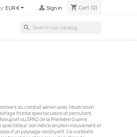
shopping_cart


Cart
(0)
y:
EUR €
Sign in
search
ionniers du combat aérien avec l'illustration
adrage frontal spectaculaire et percutant,
 Nieuport ou SPAD de la Première Guerre
e spectateur, son hélice en plein mouvement et
ssus d'un paysage verdoyant. Ce contexte