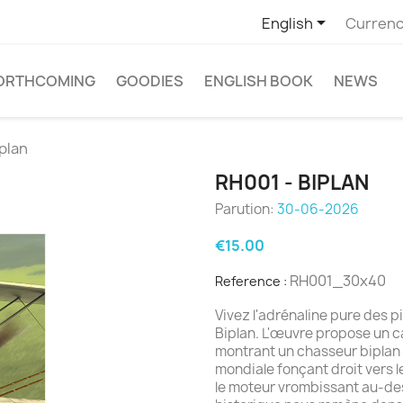

English
Currenc
ORTHCOMING
GOODIES
ENGLISH BOOK
NEWS
iplan
RH001 - BIPLAN
Parution:
30-06-2026
€15.00
RH001_30x40
Reference :
Vivez l'adrénaline pure des p
Biplan. L'œuvre propose un c
montrant un chasseur biplan
mondiale fonçant droit vers l
le moteur vrombissant au-de