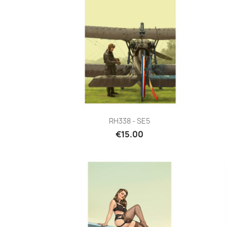
Quick view

RH338 - SE5
€15.00