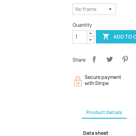
Quantity

ADD TO 
Share
Secure payment
with Stripe
Product Details
Data sheet