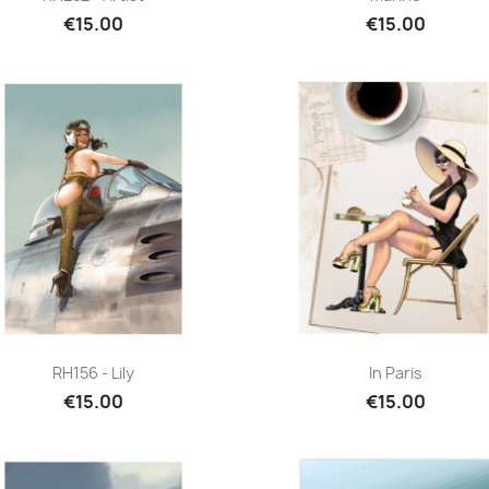
€15.00
€15.00
Quick view
Quick view


RH156 - Lily
In Paris
€15.00
€15.00