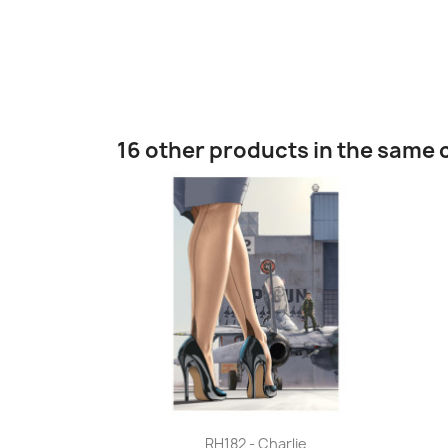
16 other products in the same 
Quick view

RH182 - Charlie