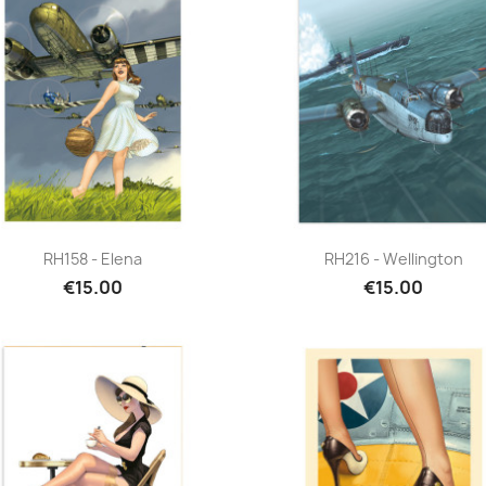
Quick view
Quick view


RH158 - Elena
RH216 - Wellington
€15.00
€15.00