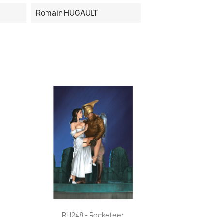
Romain HUGAULT
Quick view

RH248 - Rocketeer