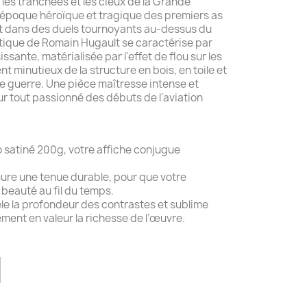
les tranchées et les cieux de la Grande
 l'époque héroïque et tragique des premiers as
ent dans des duels tournoyants au-dessus du
istique de Romain Hugault se caractérise par
ssante, matérialisée par l'effet de flou sur les
ent minutieux de la structure en bois, en toile et
 guerre. Une pièce maîtresse intense et
ur tout passionné des débuts de l'aviation
 satiné 200g, votre affiche conjugue
re une tenue durable, pour que votre
 beauté au fil du temps.
évèle la profondeur des contrastes et sublime
ment en valeur la richesse de l’œuvre.