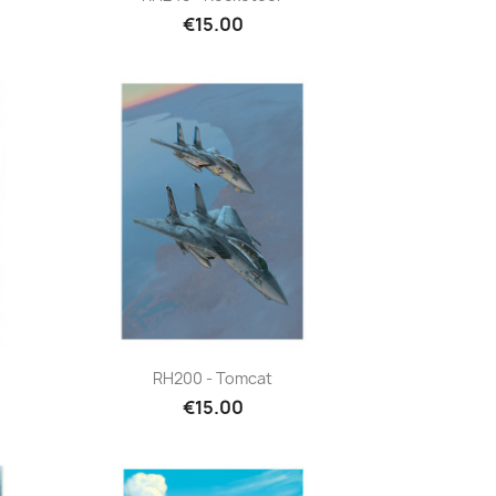
€15.00
Quick view

RH200 - Tomcat
€15.00