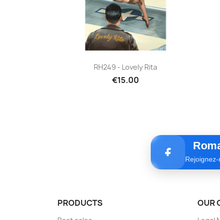
Quick view

RH249 - Lovely Rita
€15.00
Roma
Rejoignez-
PRODUCTS
OUR 