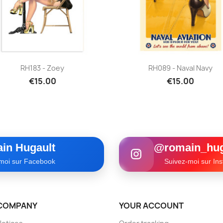
Quick view
Quick view


RH183 - Zoey
RH089 - Naval Navy
€15.00
€15.00
in Hugault
@romain_hug
moi sur Facebook
Suivez-moi sur In
COMPANY
YOUR ACCOUNT