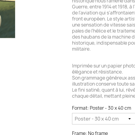
historique nous ramène dans 
Guerre, entre 1914 et 1918, à
de l'aviation qui s'affrontai
front européen. Le style art
une sensation de vitesse saisi
pales de l'hélice et le traitem
des haubans de la machine de
historique, indispensable po
militaire.
Imprimée sur un papier photo
élégance et résistance.
Son grammage généreux assu
illustration conserve toute sa
Le fini satiné, quant à lui, r
chaque détail, mettant pleine
Format: Poster - 30 x 40 cm
Frame: No frame