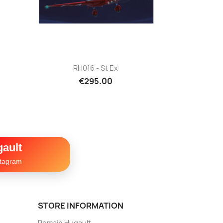
Quick view

RH016 - St Ex
€295.00
ault
stagram
STORE INFORMATION
Romain Hugault