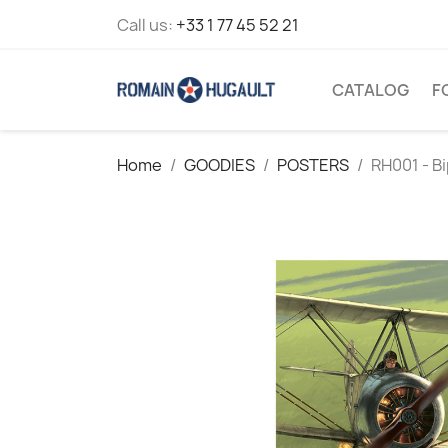
Call us:
+33 1 77 45 52 21
CATALOG
F
Home
GOODIES
POSTERS
RH001 - B