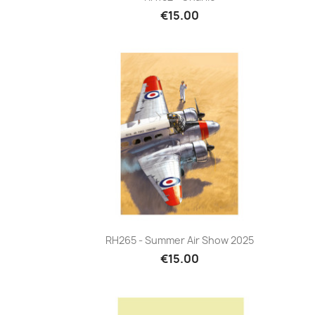
€15.00
Quick view

RH265 - Summer Air Show 2025
€15.00