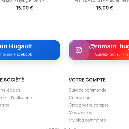
RH261 - Flying Proms -...
RH_FERTE_21 - Affiche Ferté
15,00 €
15,00 €
in Hugault
@romain_hug
moi sur Facebook
Suivez-moi sur In
E SOCIÉTÉ
VOTRE COMPTE
ns légales
Suivi de commande
ions d'utilisation
Connexion
u site
Créez votre compte
Mes alertes
My blog comments