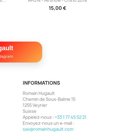
...
RH314 - Airshow - Chino 2018
15,00 €
ault
stagram
INFORMATIONS
Romain Hugault
Chemin de Sous-Balme 15
1255 Veyrier
Suisse
Appelez-nous :
+33 1 77 45 52 21
Envoyez-nous un e-mail :
sav@romainhugault.com