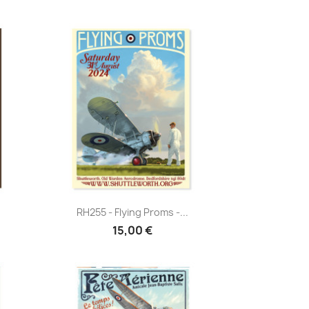
Aperçu rapide

RH255 - Flying Proms -...
15,00 €