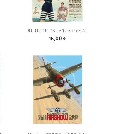
Aperçu rapide

.
RH_FERTE_13 - Affiche Ferté...
15,00 €
Aperçu rapide
