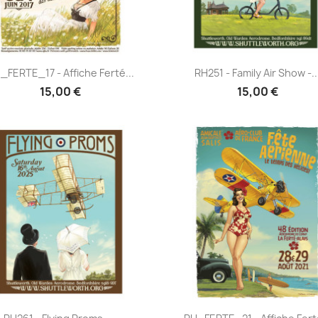
Aperçu rapide
Aperçu rapide


_FERTE_17 - Affiche Ferté...
RH251 - Family Air Show -..
15,00 €
15,00 €
Aperçu rapide
Aperçu rapide

