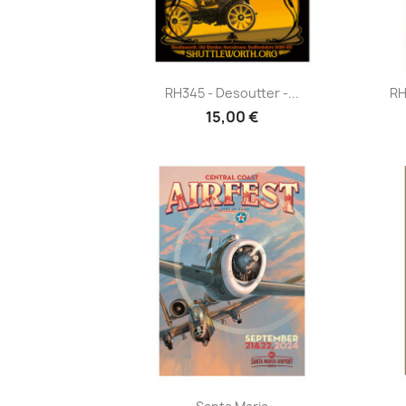
Aperçu rapide

RH345 - Desoutter -...
RH
15,00 €
Aperçu rapide
