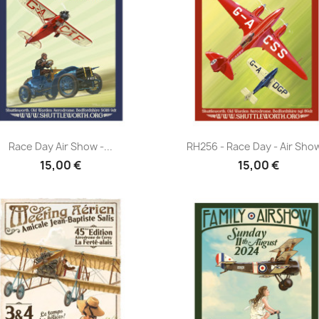
Aperçu rapide
Aperçu rapide


Race Day Air Show -...
RH256 - Race Day - Air Show
15,00 €
15,00 €