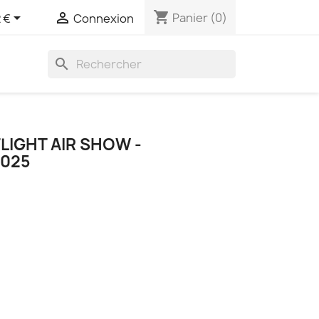
shopping_cart


Panier
(0)
 €
Connexion
search
FLIGHT AIR SHOW -
025