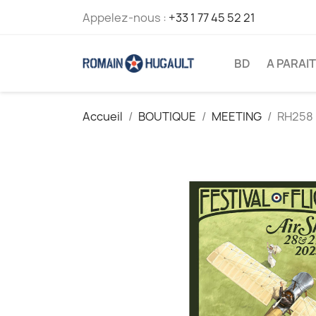
Appelez-nous :
+33 1 77 45 52 21
BD
A PARAI
Accueil
BOUTIQUE
MEETING
RH258 -