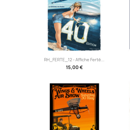
Aperçu rapide

RH_FERTE_12 - Affiche Ferté...
15,00 €