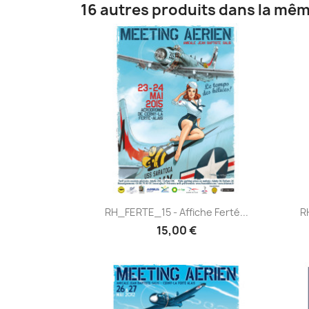
16 autres produits dans la mêm
Aperçu rapide

RH_FERTE_15 - Affiche Ferté...
R
15,00 €