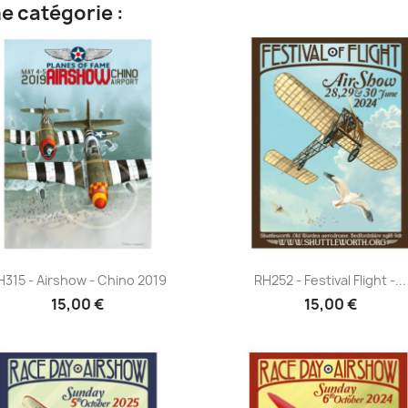
e catégorie :
Aperçu rapide
Aperçu rapide


H315 - Airshow - Chino 2019
RH252 - Festival Flight -...
15,00 €
15,00 €