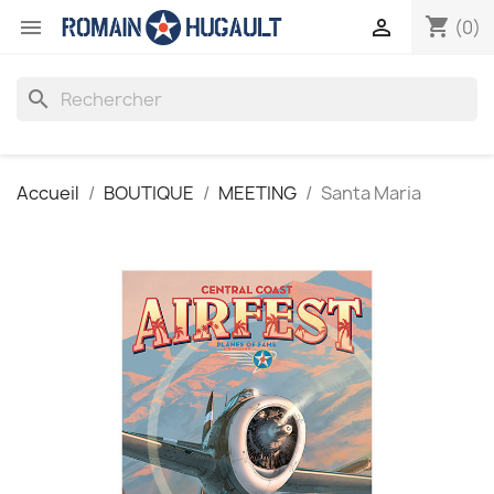
shopping_cart


(0)
search
Accueil
BOUTIQUE
MEETING
Santa Maria