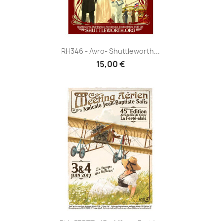
RH346 - Avro- Shuttleworth...
15,00 €