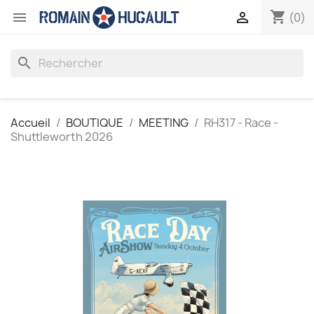
shopping_cart


(0)
search
Accueil
BOUTIQUE
MEETING
RH317 - Race -
Shuttleworth 2026