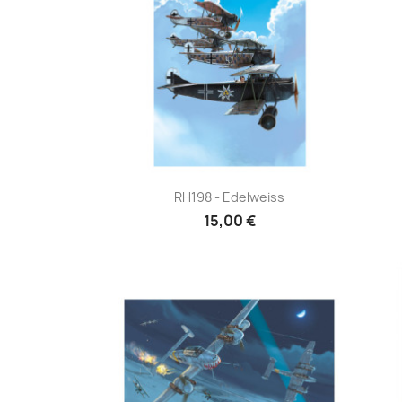
Aperçu rapide

RH198 - Edelweiss
15,00 €