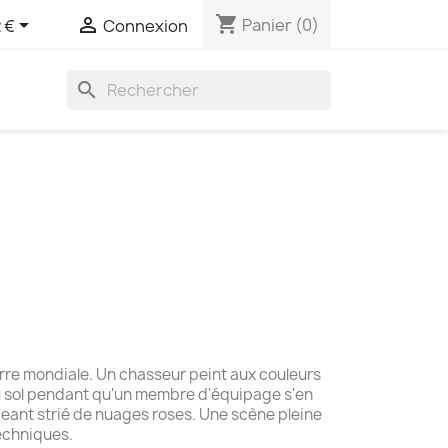
shopping_cart


Panier
(0)
 €
Connexion
search
re mondiale. Un chasseur peint aux couleurs
u sol pendant qu'un membre d'équipage s'en
eant strié de nuages roses. Une scène pleine
echniques.