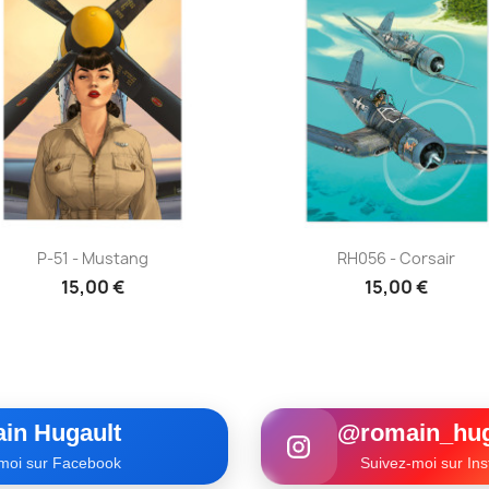
Aperçu rapide
Aperçu rapide


P-51 - Mustang
RH056 - Corsair
15,00 €
15,00 €
in Hugault
@romain_hug
moi sur Facebook
Suivez-moi sur In