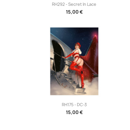
Aperçu rapide

RH292 - Secret In Lace
15,00 €
Aperçu rapide

RH175 - DC-3
15,00 €