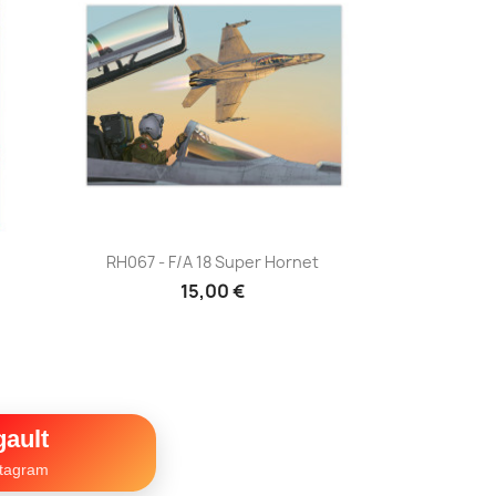
Aperçu rapide

RH067 - F/A 18 Super Hornet
15,00 €
ault
stagram