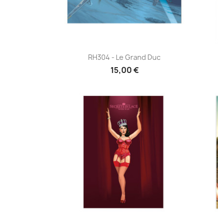
Aperçu rapide

RH304 - Le Grand Duc
15,00 €