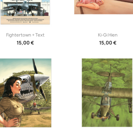
Aperçu rapide
Aperçu rapide


Fightertown + Text
Ki-Gi Hien
15,00 €
15,00 €