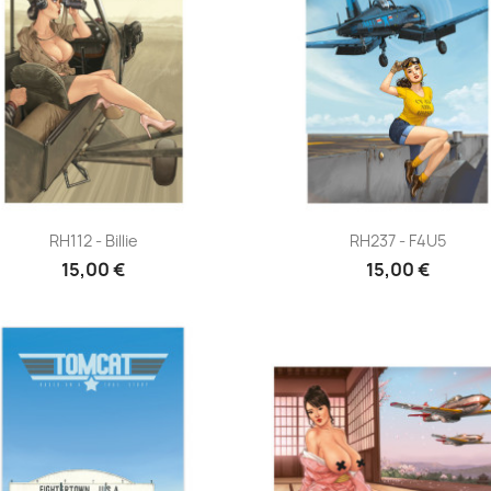
Aperçu rapide
Aperçu rapide


RH112 - Billie
RH237 - F4U5
15,00 €
15,00 €