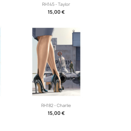
Aperçu rapide

RH145 - Taylor
15,00 €
Aperçu rapide

RH182 - Charlie
15,00 €