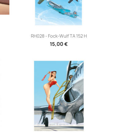
Aperçu rapide

RH028 - Fock-Wulf TA 152 H
15,00 €