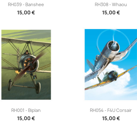
Aperçu rapide
Aperçu rapide


RH039 - Banshee
RH308 - Whaou
15,00 €
15,00 €
Aperçu rapide
Aperçu rapide


RH001 - Biplan
RH054 - F4U Corsair
15,00 €
15,00 €