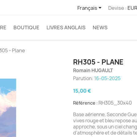

Français
Devise :
EUR
TRE
BOUTIQUE
LIVRES ANGLAIS
NEWS
305 - Plane
RH305 - PLANE
Romain HUGAULT
Parution:
16-05-2025
15,00 €
RH305_30x40
Référence :
Base aérienne, Seconde Guer
vives rouge et bleu repose a
approche, sous un ciel chang
d'atmosphère et de détails t