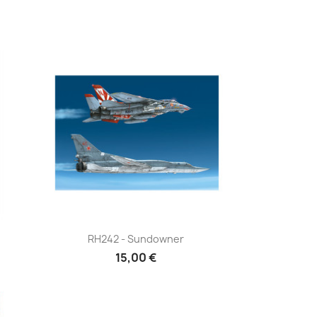
Aperçu rapide

RH242 - Sundowner
15,00 €