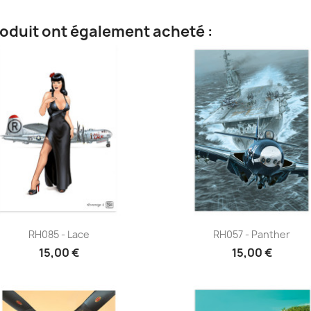
roduit ont également acheté :
Aperçu rapide
Aperçu rapide


RH085 - Lace
RH057 - Panther
15,00 €
15,00 €