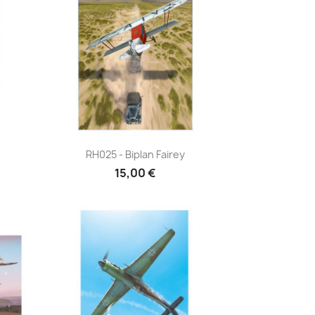
Aperçu rapide

RH025 - Biplan Fairey
15,00 €