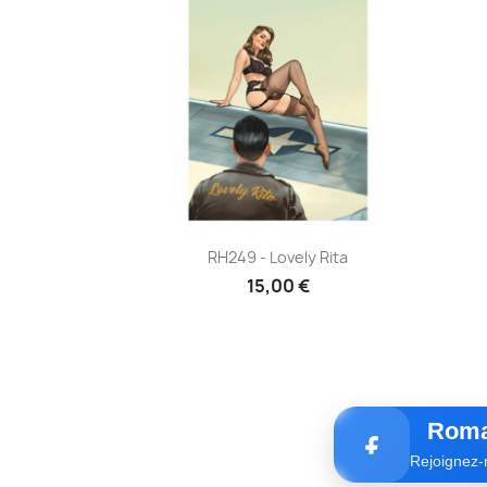
Aperçu rapide

RH249 - Lovely Rita
15,00 €
Roma
Rejoignez-