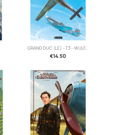
Quick view

GRAND DUC (LE) - T3 - WULF...
€14.50