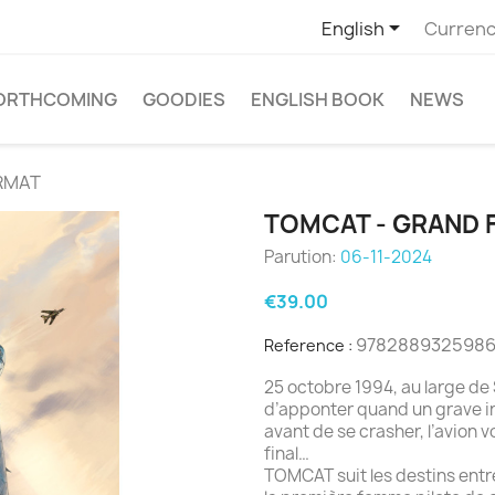

English
Currenc
ORTHCOMING
GOODIES
ENGLISH BOOK
NEWS
RMAT
TOMCAT - GRAND
Parution:
06-11-2024
€39.00
978288932598
Reference :
25 octobre 1994, au large de S
d’apponter quand un grave in
avant de se crasher, l’avion vo
final…
TOMCAT suit les destins ent