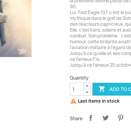
la première femme pilote de 
90.
Lui, Fast Eagle 107, c’est le 
mythique dans le golf de Sidra
des réacteurs capricieux, qui
Elle, c’est Kara, solaire et a
combat. Son problème : c’est
humour, cette brillante aviatr
l'aviation militaire à l'égard 
Jusqu’à ce qu’elle et ses comp
ce fameux F14.
Jusqu’à ce fameux 25 octobr
Quantity

ADD TO 

Last items in stock
Share