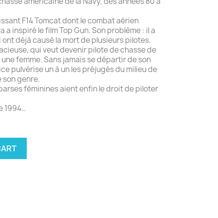
chasse américaine de la Navy, des années 80 à
puissant F14 Tomcat dont le combat aérien
 a inspiré le film Top Gun. Son problème : il a
 ont déjà causé la mort de plusieurs pilotes.
udacieuse, qui veut devenir pilote de chasse de
 une femme. Sans jamais se départir de son
ice pulvérise un à un les préjugés du milieu de
de son genre.
arses féminines aient enfin le droit de piloter
e 1994…
CART