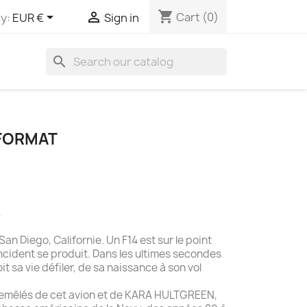
shopping_cart


Cart
(0)
y:
EUR €
Sign in
search
 FORMAT
6
an Diego, Californie. Un F14 est sur le point
cident se produit. Dans les ultimes secondes
it sa vie défiler, de sa naissance à son vol
remêlés de cet avion et de KARA HULTGREEN,