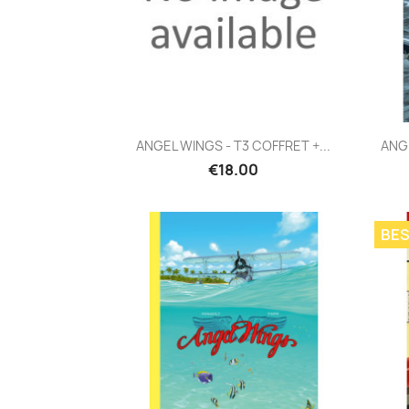
Quick view

ANGEL WINGS - T3 COFFRET +...
ANG
€18.00
BES