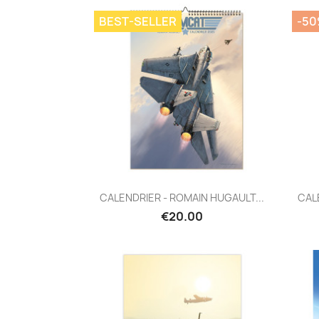
BEST-SELLER
-5
Quick view

CALENDRIER - ROMAIN HUGAULT...
CAL
€20.00