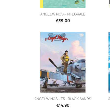
Quick view

ANGEL WINGS - INTEGRALE
€39.00
Quick view

ANGEL WINGS - T5 - BLACK SANDS
€14.90