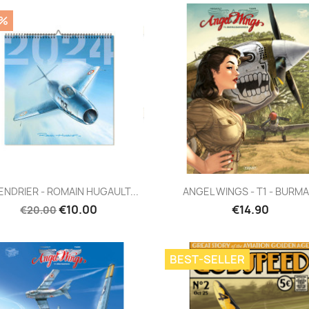
0%
Quick view
Quick view


ENDRIER - ROMAIN HUGAULT...
ANGEL WINGS - T1 - BURMA.
€10.00
€14.90
€20.00
BEST-SELLER