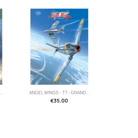
Quick view

..
ANGEL WINGS - T7 - GRAND...
€35.00