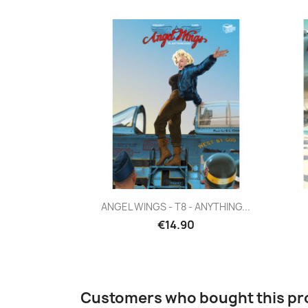
Quick view

ANGEL WINGS - T8 - ANYTHING...
€14.90
Customers who bought this pr