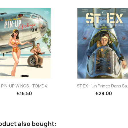
Quick view
Quick view


PIN-UP WINGS - TOME 4
ST EX - Un Prince Dans Sa.
€16.50
€29.00
oduct also bought: