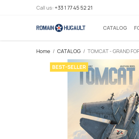
Call us:
+33 1 77 45 52 21
CATALOG
F
Home
CATALOG
TOMCAT - GRAND FO
BEST-SELLER