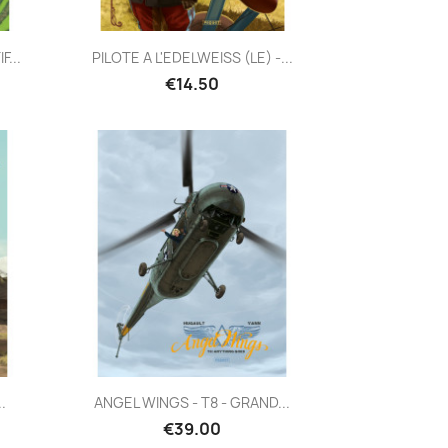
Quick view

...
PILOTE A L'EDELWEISS (LE) -...
€14.50
Quick view

.
ANGEL WINGS - T8 - GRAND...
€39.00