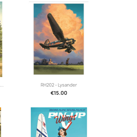
Quick view

..
RH202 - Lysander
€15.00