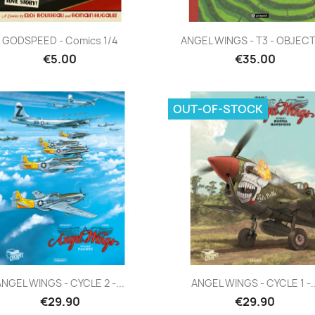
Quick view
Quick view


GODSPEED - Comics 1/4
ANGEL WINGS - T3 - OBJECTIF
€5.00
€35.00
OUT-OF-STOCK
Quick view
Quick view


ANGEL WINGS - CYCLE 2 -...
ANGEL WINGS - CYCLE 1 -..
€29.90
€29.90