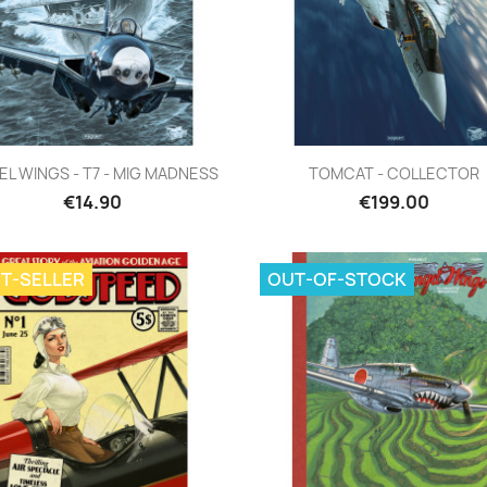
Quick view
Quick view


EL WINGS - T7 - MIG MADNESS
TOMCAT - COLLECTOR
€14.90
€199.00
T-SELLER
OUT-OF-STOCK