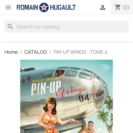
shopping_cart


(0)
search
Home
CATALOG
PIN-UP WINGS - TOME 4