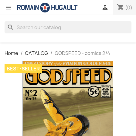
shopping_cart


(0)
search
Home
CATALOG
GODSPEED - comics 2/4
BEST-SELLER