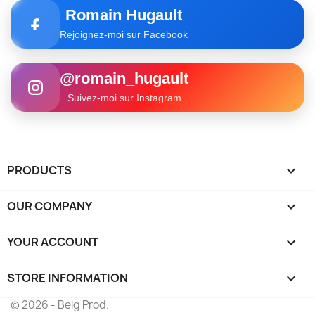
Romain Hugault
Rejoignez-moi sur Facebook
@romain_hugault
Suivez-moi sur Instagram
PRODUCTS

OUR COMPANY

YOUR ACCOUNT

STORE INFORMATION
keyboard_arrow_down
© 2026 - Belg Prod.