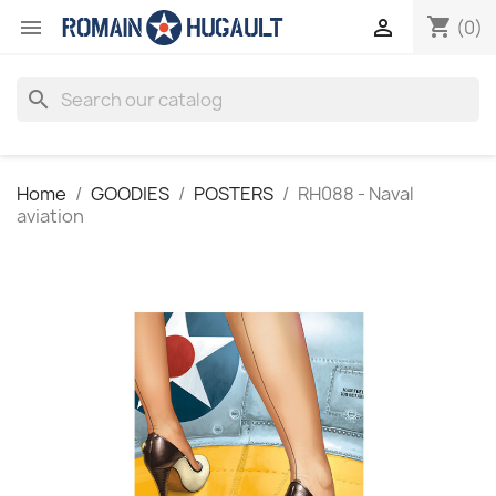
shopping_cart


(0)
search
Home
GOODIES
POSTERS
RH088 - Naval
aviation