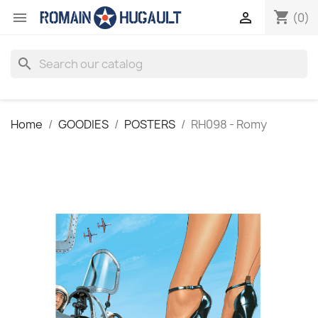
shopping_cart


(0)
search
Home
GOODIES
POSTERS
RH098 - Romy